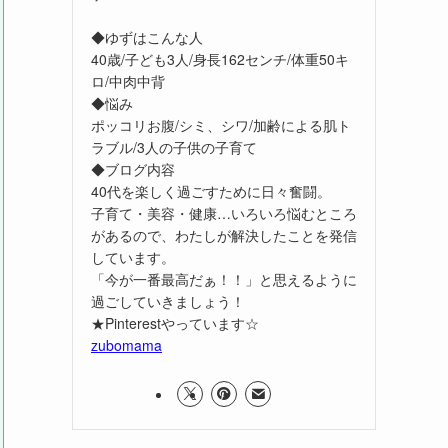
◆ゆずはこんな人
40歳/子ども3人/身長162センチ/体重50キ
ロ/中肉中背
◆悩み
ポッコリお腹/シミ、シワ/加齢による肌ト
ラブル/3人の子供の子育て
◆ブログ内容
40代を楽しく過ごすために日々奮闘。
子育て・美容・健康…いろいろ悩むところ
があるので、わたしが解決したことを発信
しています。
「今が一番最高だぁ！！」と思えるように
過ごしていきましょう！
★Pinterestやっています☆
zubomama