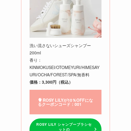
洗い流さないシューズシャンプー
200ml
香り：
KINMOKUSEI/OTOMEYURI/HIMESAY
URI/OCHA/FOREST/SPA/無香料
価格：3,300円（税込）
ROSY LILYが10％OFFにな
るクーポンコード：001
ROSY LILY シャンプーブラシセ
ットの