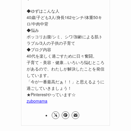
◆ゆずはこんな人
40歳/子ども3人/身長162センチ/体重50キ
ロ/中肉中背
◆悩み
ポッコリお腹/シミ、シワ/加齢による肌ト
ラブル/3人の子供の子育て
◆ブログ内容
40代を楽しく過ごすために日々奮闘。
子育て・美容・健康…いろいろ悩むところ
があるので、わたしが解決したことを発信
しています。
「今が一番最高だぁ！！」と思えるように
過ごしていきましょう！
★Pinterestやっています☆
zubomama