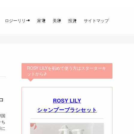
ロジーリリー
家電
美容
投資
サイトマップ
ROSY LILYを初めて使う方はスターターキ
ットから♪
コ
ROSY LILY
シャンプーブラシセット
韓国
そち
考に