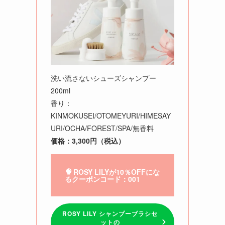
洗い流さないシューズシャンプー
200ml
香り：
KINMOKUSEI/OTOMEYURI/HIMESAY
URI/OCHA/FOREST/SPA/無香料
価格：3,300円（税込）
ROSY LILYが10％OFFにな
るクーポンコード：001
ROSY LILY シャンプーブラシセ
ットの