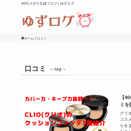
40代ズボラ主婦ブログ | ゆずログ
ホーム
口コミ
口コミ
– tag –
【4
ミを
クリ
コス
らを