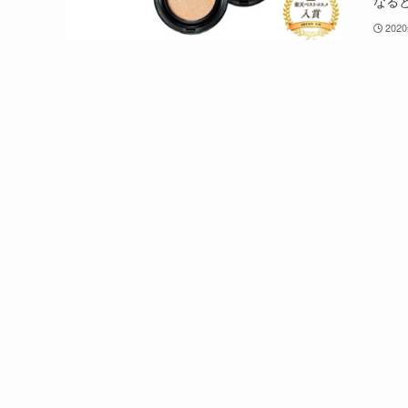
なる
202